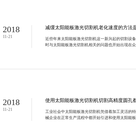
个方面、切开面是否出现断裂或者纹理太阳能板激光
原理与普通的切割设备有着明显的区别，目前市面上
都是利用激光产生的高温实现对目标工件的切割。通
存在很少的纹理或断裂，那么切割后形成此种切面的
会太差。第二个方面、形成切口的宽度构成太阳能板
2018
减缓太阳能板激光切割机老化速度的方法
割机以及太阳能板等部件，其中与切割工件接触较为
11
-
21
器部件形成光斑的直径会直接影响到切口的宽度。因
近些年来太阳能板激光切割机这一新兴起的切割设备
可以通过观察切口宽度入手，在对那些内部构成相对
时与太阳能板激光切割机相关的问题也开始出现在众多
会直接影响到加工的质量。针对辨别太阳能板激光切
时告一段落。每一个引进操作简便的太阳能板激光切
该设备加工质量的出发点，而且在实际选购这一设备的
前，其中太阳能板激光切割机的老化现象便是困扰众
操作简便的太阳能板激光切割机的企业需要采取何种
一个方法、注重对激光器等主要部件的保养众所周知
生活中便应当注重对皮肤进行保养，太阳能板激光切
过程。由于太阳能板激光切割机的激光器部件属于该
件，经过长时间与工件紧密接触激光器部件极易出现
重就会致使太阳能板激光切割机的机体受损，因此应
2018
使用太阳能板激光切割机切割高精度圆孔
方法、严格把控设备使用环境的温度状况太阳能板激
11
-
21
所采用的工作原理有很大区别，而且太阳能板激光切
工业社会中太阳能板激光切割机凭借着加工灵活的特
格的要求，如若运行环境的温度过高则可能会致使设
械企业在正常生产流程中都开始引进和使用太阳能板激
现象。故而使用者应当严格控制好该设备使用环境的
激光切割机搭建一个专用的切割室。上述内容便是对
方法所做的介绍。尽管选材精良的太阳能板激光切割机
，甚至是在切割那些对于精确度要求极高的圆孔工件